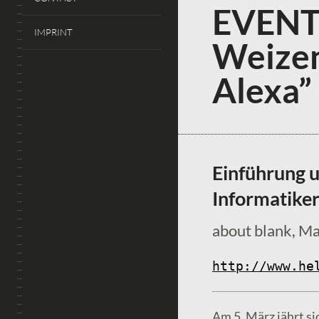
EVENT 
IMPRINT
Weizen
Alexa”
Einführung u
Informatike
about blank, Ma
http://www.he
Am 5. März jährt si