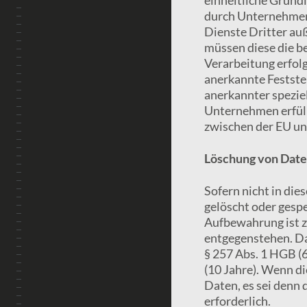
durch Unternehmen 
Dienste Dritter au
müssen diese die b
Verarbeitung erfol
anerkannte Festste
anerkannter speziel
Unternehmen erfüll
zwischen der EU un
Löschung von Date
Sofern nicht in di
gelöscht oder gespe
Aufbewahrung ist z
entgegenstehen. Da
§ 257 Abs. 1 HGB (
(10 Jahre). Wenn d
Daten, es sei denn 
erforderlich.