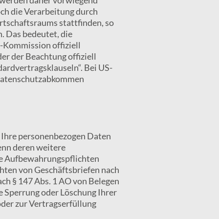
ch die Verarbeitung durch
tschaftsraums stattfinden, so
. Das bedeutet, die
-Kommission offiziell
r der Beachtung offiziell
dardvertragsklauseln“. Bei US-
m Datenschutzabkommen
n Ihre personenbezogen Daten
denn deren weitere
he Aufbewahrungspflichten
hten von Geschäftsbriefen nach
ach § 147 Abs. 1 AO von Belegen
ne Sperrung oder Löschung Ihrer
oder zur Vertragserfüllung