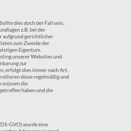
ollte dies doch der Fall sein,
ndlagen z.B. bei der
 aufgrund gerichtlicher
 Daten zum Zwecke der
eistigen Eigentum.
osting unserer Websites und
inbarung zur
, erfolgt dies immer nach Art.
rollieren diese regelmäßig und
m müssen die
getroffen haben und die
 (DS-GVO) wurde eine
n werden daher vorwiegend