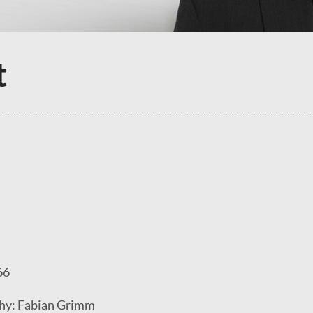
t
66
phy: Fabian Grimm