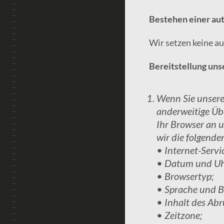
Bestehen einer au
Wir setzen keine au
Bereitstellung uns
Wenn Sie unsere 
anderweitige Üb
Ihr Browser an 
wir die folgende
• Internet-Servi
• Datum und Uhr
• Browsertyp;
• Sprache und B
• Inhalt des Abr
• Zeitzone;