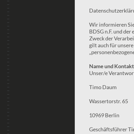
Datenschutzerklär
Wir informieren Si
BDSG n.F. und der
Zweck der Verarbe
gilt auch für unser
„personenbezogene 
Name und Kontaktd
Unser/e Verantwortl
Timo Daum
Wassertorstr. 65
10969 Berlin
Geschäftsführer 