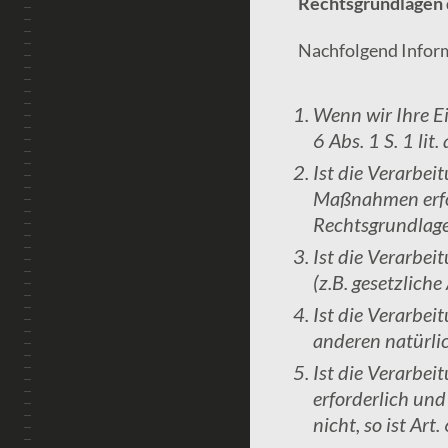
Rechtsgrundlagen 
Nachfolgend Inform
Wenn wir Ihre Ei
6 Abs. 1 S. 1 li
Ist die Verarbei
Maßnahmen erforde
Rechtsgrundlage
Ist die Verarbeit
(z.B. gesetzlich
Ist die Verarbei
anderen natürlic
Ist die Verarbei
erforderlich un
nicht, so ist Art