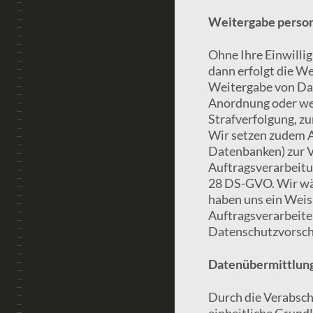
Weitergabe person
Ohne Ihre Einwillig
dann erfolgt die W
Weitergabe von Dat
Anordnung oder weg
Strafverfolgung, z
Wir setzen zudem A
Datenbanken) zur V
Auftragsverarbeitu
28 DS-GVO. Wir wäh
haben uns ein Weis
Auftragsverarbeite
Datenschutzvorsch
Datenübermittlung 
Durch die Verabsc
einheitliche Grund