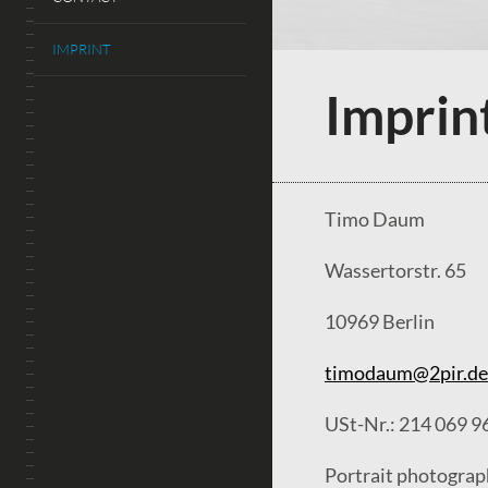
IMPRINT
Imprin
Timo Daum
Wassertorstr. 65
10969 Berlin
timodaum@2pir.de
USt-Nr.: 214 069 9
Portrait photogra