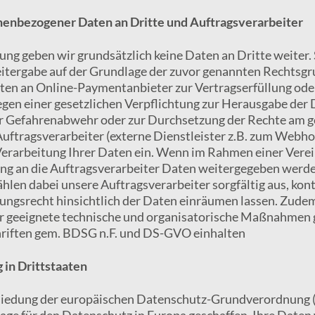
enbezogener Daten an Dritte und Auftragsverarbeiter
ung geben wir grundsätzlich keine Daten an Dritte weiter. S
eitergabe auf der Grundlage der zuvor genannten Rechtsgru
en an Online-Paymentanbieter zur Vertragserfüllung oder
en einer gesetzlichen Verpflichtung zur Herausgabe der
ur Gefahrenabwehr oder zur Durchsetzung der Rechte am g
uftragsverarbeiter (externe Dienstleister z.B. zum Webh
erarbeitung Ihrer Daten ein. Wenn im Rahmen einer Vere
ng an die Auftragsverarbeiter Daten weitergegeben werden
len dabei unsere Auftragsverarbeiter sorgfältig aus, kont
ungsrecht hinsichtlich der Daten einräumen lassen. Zude
r geeignete technische und organisatorische Maßnahmen 
riften gem. BDSG n.F. und DS-GVO einhalten
in Drittstaaten
hiedung der europäischen Datenschutz-Grundverordnung
lage für den Datenschutz in Europa geschaffen. Ihre Date