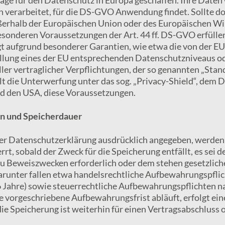
verarbeitet, für die DS-GVO Anwendung findet. Sollte do
ßerhalb der Europäischen Union oder des Europäischen Wir
esonderen Voraussetzungen der Art. 44 ff. DS-GVO erfüllen
gt aufgrund besonderer Garantien, wie etwa die von der EU
llung eines der EU entsprechenden Datenschutzniveaus ode
ler vertraglicher Verpflichtungen, der so genannten „Stan
t die Unterwerfung unter das sog. „Privacy-Shield“, de
d den USA, diese Voraussetzungen.
n und Speicherdauer
eser Datenschutzerklärung ausdrücklich angegeben, werde
rrt, sobald der Zweck für die Speicherung entfällt, es sei 
u Beweiszwecken erforderlich oder dem stehen gesetzlic
runter fallen etwa handelsrechtliche Aufbewahrungspflic
6 Jahre) sowie steuerrechtliche Aufbewahrungspflichten n
ie vorgeschriebene Aufbewahrungsfrist abläuft, erfolgt ei
die Speicherung ist weiterhin für einen Vertragsabschluss 