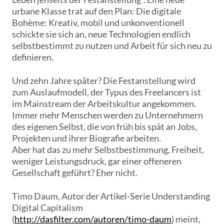
urbane Klasse trat auf den Plan: Die digitale
Bohème: Kreativ, mobil und unkonventionell
schickte sie sich an, neue Technologien endlich
selbstbestimmt zu nutzen und Arbeit für sich neu zu
definieren.
Und zehn Jahre später? Die Festanstellung wird
zum Auslaufmodell, der Typus des Freelancers ist
im Mainstream der Arbeitskultur angekommen.
Immer mehr Menschen werden zu Unternehmern
des eigenen Selbst, die von früh bis spät an Jobs,
Projekten und ihrer Biografie arbeiten.
Aber hat das zu mehr Selbstbestimmung, Freiheit,
weniger Leistungsdruck, gar einer offeneren
Gesellschaft geführt? Eher nicht.
Timo Daum, Autor der Artikel-Serie Understanding
Digital Capitalism
(
http://dasfilter.com/autoren/timo-daum
) meint,