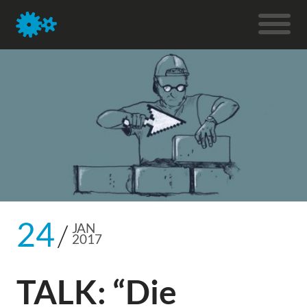
24
JAN
2017
TALK: “Die