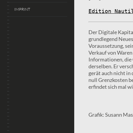
IMPRINT
Edition Nauti
Der Digitale Kapita
grundlegend Neues.
Voraussetzung, sei
Verkauf von Waren 
Informationen, die
derselben. Er versc
gerät auch nicht in
null Grenzkosten be
erfindet sich mal w
Grafik: Susann Ma