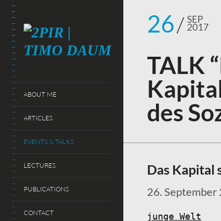
26
SEP
2017
TALK “
Kapita
ABOUT ME
des Soz
ARTICLES
EVENTS & TALKS
Das Kapital 
LECTURES
26. September 
PUBLICATIONS
CONTACT
junge Welt