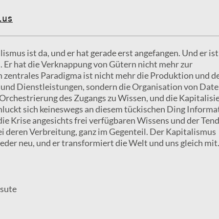
lus
lismus ist da, und er hat gerade erst angefangen. Und er is
 Er hat die Verknappung von Gütern nicht mehr zur
n zentrales Paradigma ist nicht mehr die Produktion und d
und Dienstleistungen, sondern die Organisation von Dat
 Orchestrierung des Zugangs zu Wissen, und die Kapitalisi
hluckt sich keineswegs an diesem tückischen Ding Informat
 die Krise angesichts frei verfügbaren Wissens und der Ten
i deren Verbreitung, ganz im Gegenteil. Der Kapitalismus
ieder neu, und er transformiert die Welt und uns gleich mit
ssute