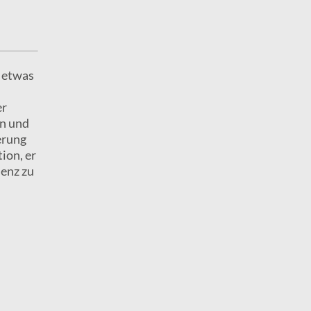
t etwas
er
en und
erung
ion, er
denz zu
.