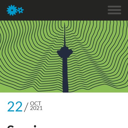
22
OCT
2021