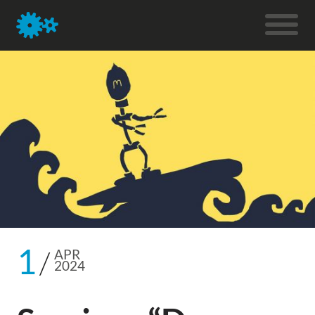
1
APR
2024