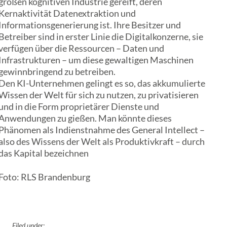
großen kognitiven Industrie gereift, deren
Kernaktivität Datenextraktion und
Informationsgenerierung ist. Ihre Besitzer und
Betreiber sind in erster Linie die Digitalkonzerne, sie
verfügen über die Ressourcen – Daten und
Infrastrukturen – um diese gewaltigen Maschinen
gewinnbringend zu betreiben.
Den KI-Unternehmen gelingt es so, das akkumulierte
Wissen der Welt für sich zu nutzen, zu privatisieren
und in die Form proprietärer Dienste und
Anwendungen zu gießen. Man könnte dieses
Phänomen als Indienstnahme des General Intellect –
also des Wissens der Welt als Produktivkraft – durch
das Kapital bezeichnen
Foto: RLS Brandenburg
Filed under: