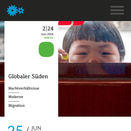
25
JUN