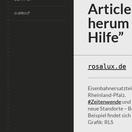
Article
IMPRINT
herum 
Hilfe”
rosalux.de
Eisenbahnersatztei
Rheinland-Pfalz.
#Zeitenwende
und
neue Standorte – Be
Beispiel findet sic
Grafik: RLS