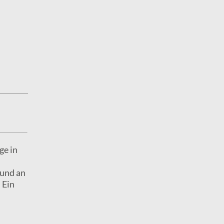
ge in
 und an
 Ein