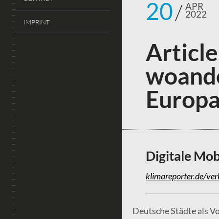
20
APR
2022
IMPRINT
Article
woande
Europa
Digitale Mob
klimareporter.de/ver
Deutsche Städte als Vo