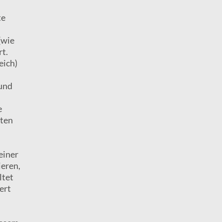
te
(wie
rt.
eich)
 und
e
lten
n
einer
ieren,
ltet
ert