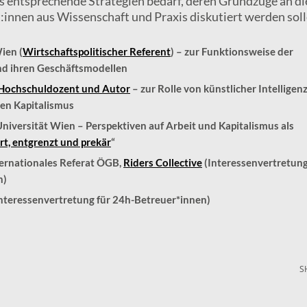
es entsprechende Strategien bedarf, deren Grundzüge an d
innen aus Wissenschaft und Praxis diskutiert werden soll
ien (
Wirtschaftspolitischer Referent
) – zur Funktionsweise der
d ihren Geschäftsmodellen
 Hochschuldozent und Autor
– zur Rolle von künstlicher Intelligen
len Kapitalismus
Universität Wien – Perspektiven auf Arbeit und Kapitalismus als
rt, entgrenzt und prekär
“
ternationales Referat ÖGB,
Riders Collective
(Interessenvertretung
n)
(Interessenvertretung für 24h-Betreuer*innen)
S