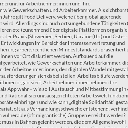
orderung für Arbeitnehmer:innen und ihre
n wie Gewerkschaften und Arbeiterkammer. Als sichtbars
n Jahre gilt Food Delivery, welche über global agierende
t wird. Allerdings sind auch ortsungebundene Tätigkeiten 
ieren etc.) zunehmend über digitale Plattformen organisie
s der Praxis (Slowenien, Serbien, Ukraine (tbc) und Österr
n Entwicklungen im Bereich der Interessenvertretung und
lierung arbeitsrechtlichen Mindeststandards präsentiert
innen vor Ort diskutiert werden. Aufbauend auf die
aufgearbeitet, wie Gewerkschaften und Arbeiterkammer, di
n der Arbeitnehmer:innen, den digitalen Wandel mitgesta
ausforderungen sich dabei stellen. Arbeitsabläufe werde
thmen organisiert, Arbeitnehmer:innen nehmen ihre
 als App wahr – wie soll Austausch und Mitbestimmung in 
 und Rationalisierung ausgerichteten Arbeitswelt funktion
sräte einbringen und wie kann „digitale Solidarität“ gesta
ariat, oft aus Verhandlungsschwäche entstehend, verhind
 vulnerable (oft migrantische) Gruppen erreicht werden?
tt muss in Bahnen gelenkt werden, die dem Allgemeinwohl