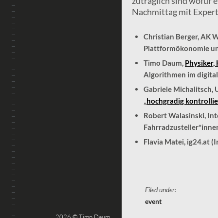
zuträglich sind wofür 
Nachmittag mit Expert:
Christian Berger, AK W
Plattformökonomie un
Timo Daum,
Physiker,
Algorithmen im digita
Gabriele Michalitsch, 
„
hochgradig kontrollie
Robert Walasinski, In
Fahrradzusteller*inne
Flavia Matei, ig24.at 
Filed under:
event
2026 © Timo Daum