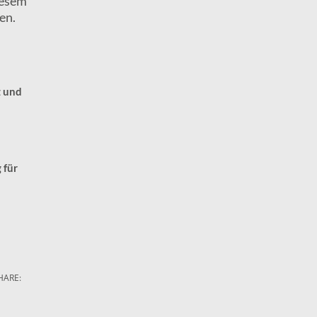
iesem
en.
z und
 für
HARE: