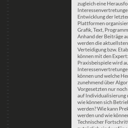
zugleich eine Herausf
Interessenvertretunge
Entwicklung der letzte
Plattformen organisier
Grafik, Text, Programm
Anhand der Beiträge au
werden die aktuellste
Verteidigung bzw. Etab
können mit den Expert:
Praxisbeispiele wird 
Interessenvertretunge
können und welche Her
zunehmend über Algori
Vorgesetzten nur noch
auf Individualisierung
wie können sich Betrieb
werden? Wie kann Prek
werden und wie können
Technischer Fortschri