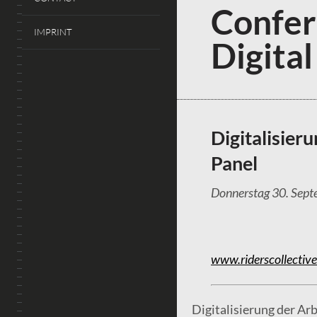
Confer
IMPRINT
Digital
Digitalisier
Panel
Donnerstag 30. Sept
www.riderscollective
Digitalisierung der Ar