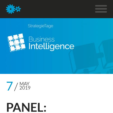
7
MAY
2019
PANEL: