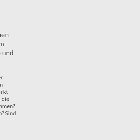
nen
um
e und
er
en
irkt
 die
ehmen?
n? Sind