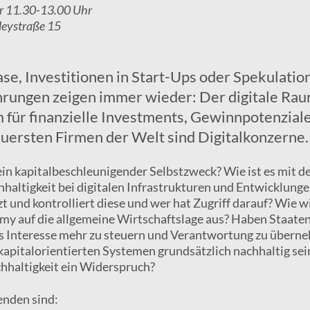
r 11.30-13.00 Uhr
leystraße 15
e, Investitionen in Start-Ups oder Spekulatio
hrungen zeigen immer wieder: Der digitale Ra
m für finanzielle Investments, Gewinnpotenzial
euersten Firmen der Welt sind Digitalkonzerne.
 ein kapitalbeschleunigender Selbstzweck? Wie ist es mit d
altigkeit bei digitalen Infrastrukturen und Entwicklung
zt und kontrolliert diese und wer hat Zugriff darauf? Wie w
my auf die allgemeine Wirtschaftslage aus? Haben Staaten
s Interesse mehr zu steuern und Verantwortung zu übern
apitalorientierten Systemen grundsätzlich nachhaltig sei
haltigkeit ein Widerspruch?
enden sind: