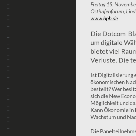
Freitag 15. Novembe
Osthafenforum, Lind
www.bpb.de
Die Dotcom-Blas
um digitale Wä
bietet viel Rau
Verluste. Die t
Ist Digitalisierung
ökonomischen Nachh
bestellt? Wer besit
sich die New Econo
Möglichkeit und da
Kann Ökonomie in k
Wachstum und Nach
Die Panelteilnehm