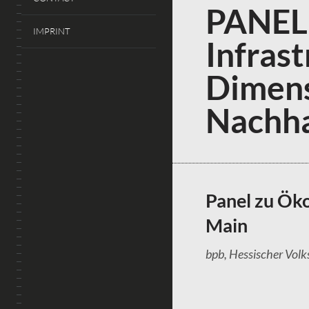
PANEL:
IMPRINT
Infras
Dimens
Nachha
Panel zu Ök
Main
bpb, Hessischer Vol