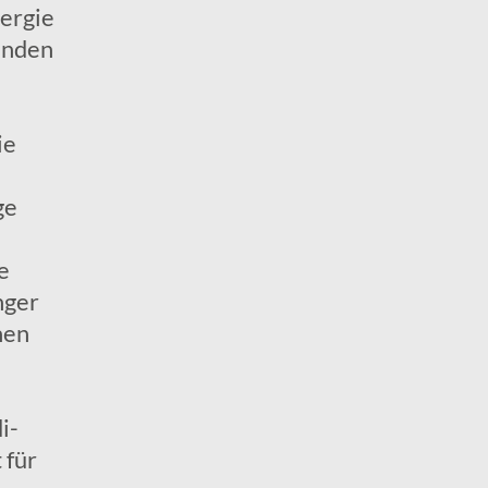
ergie
enden
ie
ge
e
nger
nen
i-
 für