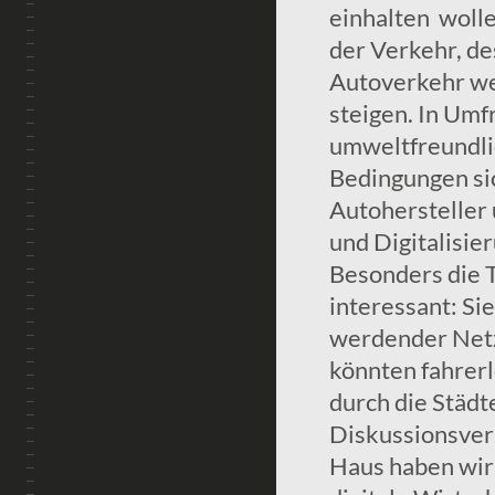
einhalten woll
der Verkehr, d
Autoverkehr we
steigen. In Umf
umweltfreundli
Bedingungen si
Autohersteller
und Digitalisier
Besonders die T
interessant: Si
werdender Netz
könnten fahrer
durch die Städt
Diskussionsver
Haus haben wir 