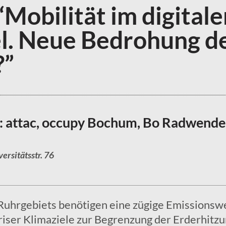
Mobilität im digitale
. Neue Bedrohung d
”
r: attac, occupy Bochum, Bo Radwende
ersitätsstr. 76
 Ruhrgebiets benötigen eine zügige Emissionsw
riser Klimaziele zur Begrenzung der Erderhitz