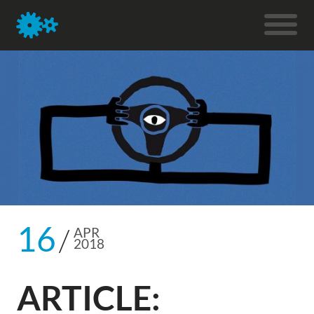
16
APR
2018
ARTICLE: