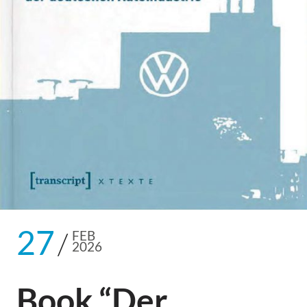
27
FEB
2026
Book “Der